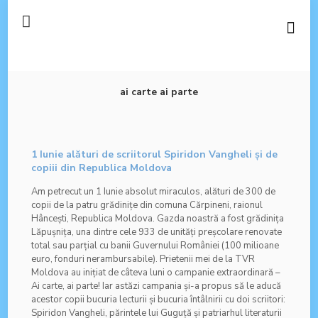
ai carte ai parte
1 Iunie alături de scriitorul Spiridon Vangheli și de
copiii din Republica Moldova
Am petrecut un 1 Iunie absolut miraculos, alături de 300 de
copii de la patru grădinițe din comuna Cărpineni, raionul
Hâncești, Republica Moldova. Gazda noastră a fost grădinița
Lăpușnița, una dintre cele 933 de unități preșcolare renovate
total sau parțial cu banii Guvernului României (100 milioane
euro, fonduri nerambursabile). Prietenii mei de la TVR
Moldova au inițiat de câteva luni o campanie extraordinară –
Ai carte, ai parte! Iar astăzi campania și-a propus să le aducă
acestor copii bucuria lecturii și bucuria întâlnirii cu doi scriitori:
Spiridon Vangheli, părintele lui Guguță și patriarhul literaturii